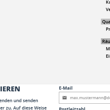
K
V
Qua
P
Räu
Mi
E
IEREN
E-Mail
fenden und senden
er zu. Auf diese Weise
Postleitzahl