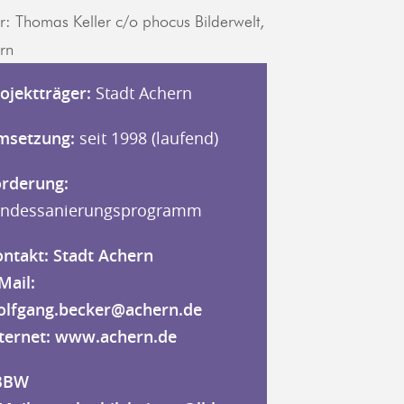
er: Thomas Keller c/o phocus Bilderwelt,
rn
ojektträger:
Stadt Achern
msetzung:
seit 1998 (laufend)
rderung:
andessanierungsprogramm
ntakt: Stadt Achern
Mail:
olfgang.becker@achern.de
ternet:
www.achern.de
BBW