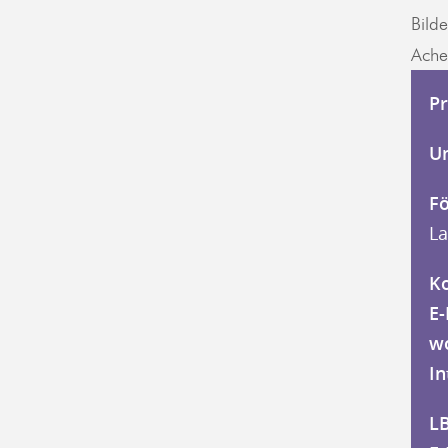
Bild
Ache
Pr
U
Fö
L
Ko
E-
w
In
L