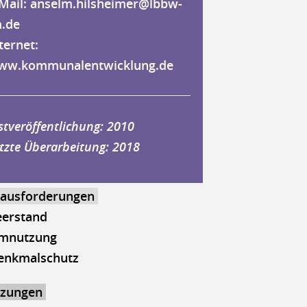
Mail:
anselm.hilsheimer@lbbw-
.de
ternet:
ww.kommunalentwicklung.de
stveröffentlichung: 2010
tzte Überarbeitung: 2018
ausforderungen
eerstand
mnutzung
enkmalschutz
zungen