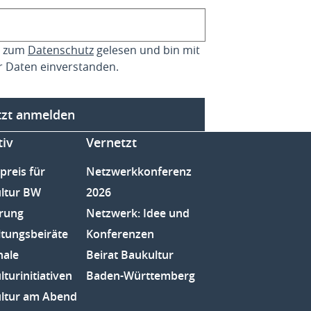
se zum
Datenschutz
gelesen und bin mit
r Daten einverstanden.
tzt anmelden
tiv
Vernetzt
preis für
Netzwerkkonferenz
ltur BW
2026
rung
Netzwerk: Idee und
ltungsbeiräte
Konferenzen
nale
Beirat Baukultur
turinitiativen
Baden-Württemberg
ltur am Abend