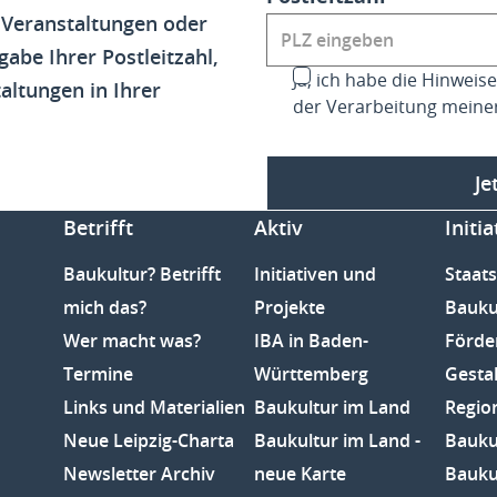
 Veranstaltungen oder
gabe Ihrer Postleitzahl,
Ja, ich habe die Hinwei
altungen in Ihrer
der Verarbeitung meine
Je
Betrifft
Aktiv
Initia
Baukultur? Betrifft
Initiativen und
Staats
mich das?
Projekte
Bauku
Wer macht was?
IBA in Baden-
Förde
Termine
Württemberg
Gesta
Links und Materialien
Baukultur im Land
Regio
Neue Leipzig-Charta
Baukultur im Land -
Baukul
Newsletter Archiv
neue Karte
Bauku