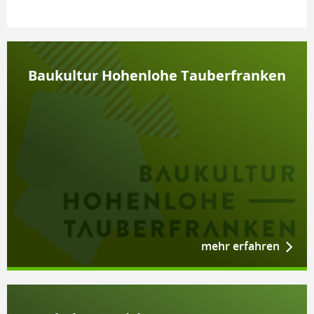
Bau­kul­tur Ho­hen­lo­he Tau­ber­fran­ken
mehr erfahren