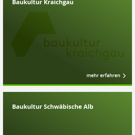
Bau­kul­tur Kraich­gau
mehr erfahren
Bau­kul­tur Schwä­bi­sche Alb