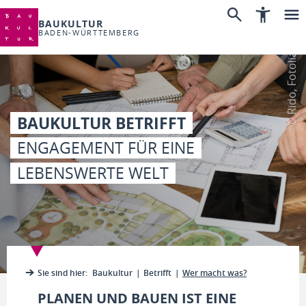
BAUKULTUR
BADEN-WÜRTTEMBERG
© Rido, Fotolia
BAUKULTUR BETRIFFT
ENGAGEMENT FÜR EINE
LEBENSWERTE WELT
Sie sind hier:
Baukultur
Betrifft
Wer macht was?
PLANEN UND BAUEN IST EINE