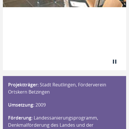
Projektträger:
Stadt Reutlingen, Förderverein
Ortskern Betzingen
Umsetzung:
2009
Förderung:
Landessanierungsprogramm,
Denkmalförderung des Landes und der