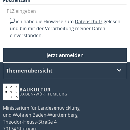
Postleitzahl
Ja, ich habe die Hinweise zum
Datenschutz
gelesen
und bin mit der Verarbeitung meiner Daten
einverstanden.
Jetzt anmelden
Themenübersicht
BAUKULTUR
BADEN-WÜRTTEMBERG
Ministerium für Landesentwicklung
und Wohnen Baden-Württemberg
Theodor-Heuss-Straße 4
70174 Stuttgart