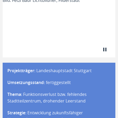
Bild: Fetzi Baur Lichtbildner, Filderstadt
Projektträger:
Landeshauptstadt Stuttgart
Umsetzungsstand:
fertiggestellt
Thema:
Funktionsverlust bzw. fehlendes
Stadtteilzentrum, drohender Leerstand
Strategie:
Entwicklung zukunftsfähiger