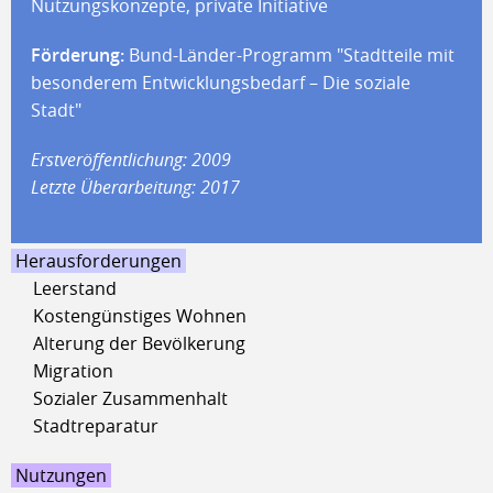
Nutzungskonzepte, private Initiative
Förderung:
Bund-Länder-Programm "Stadtteile mit
besonderem Entwicklungsbedarf – Die soziale
Stadt"
Erstveröffentlichung: 2009
Letzte Überarbeitung: 2017
Herausforderungen
Leerstand
Kostengünstiges Wohnen
Alterung der Bevölkerung
Migration
Sozialer Zusammenhalt
Stadtreparatur
Nutzungen