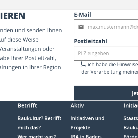
IEREN
E-Mail
fenden und senden Ihnen
Auf diese Weise
Postleitzahl
 Veranstaltungen oder
abe Ihrer Postleitzahl,
Ja, ich habe die Hinwei
altungen in Ihrer Region
der Verarbeitung meine
Je
Betrifft
Aktiv
Initia
Baukultur? Betrifft
Initiativen und
Staats
mich das?
Projekte
Bauku
Wer macht was?
IBA in Baden-
Förde