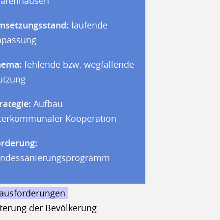
rafenhausen
msetzungsstand:
laufende
npassung
hema:
fehlende bzw. wegfallende
utzung
rategie:
Aufbau
terkommunaler Kooperation
rderung:
andessanierungsprogramm
ausforderungen
lterung der Bevölkerung