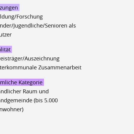
zungen
ildung/Forschung
inder/Jugendliche/Senioren als
utzer
lität
reisträger/Auszeichnung
nterkommunale Zusammenarbeit
mliche Kategorie
ändlicher Raum und
andgemeinde (bis 5.000
inwohner)