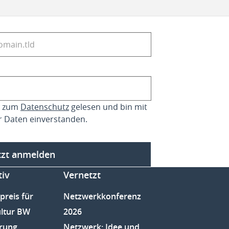
se zum
Datenschutz
gelesen und bin mit
r Daten einverstanden.
tzt anmelden
tiv
Vernetzt
preis für
Netzwerkkonferenz
ltur BW
2026
rung
Netzwerk: Idee und