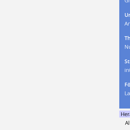
G
U
A
T
N
St
in
Fö
L
Her
A