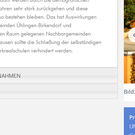
 Raum werden durch die demografischen
hren sehr stark zurückgehen und diese
 so bestehen bleiben. Das hat Auswirkungen
meinden Ühlingen-Birkendorf und
chen Raum gelegenen Nachbargemeinden
usen sollte die Schließung der selbständigen
Bild: Schlüchttal-Schule
krealschulen verhindert werden.
AHMEN
Bild
Pr
Üh