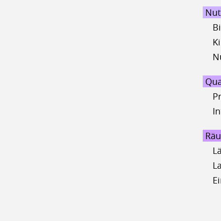
Nut
B
K
N
Qua
P
I
Räu
L
L
E