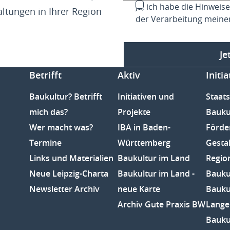
Ja, ich habe die Hinwei
altungen in Ihrer Region
der Verarbeitung meine
Je
Betrifft
Aktiv
Initia
Baukultur? Betrifft
Initiativen und
Staats
mich das?
Projekte
Bauku
Wer macht was?
IBA in Baden-
Förde
Termine
Württemberg
Gesta
Links und Materialien
Baukultur im Land
Regio
Neue Leipzig-Charta
Baukultur im Land -
Baukul
Newsletter Archiv
neue Karte
Bauku
Archiv Gute Praxis BW
Lange
Bauku