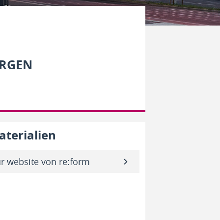
ORGEN
terialien
ur website von re:form