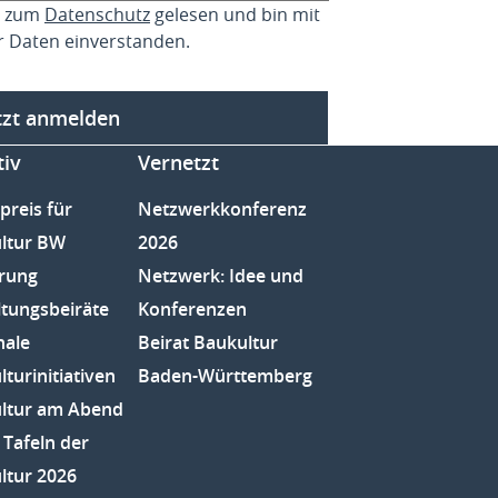
se zum
Datenschutz
gelesen und bin mit
r Daten einverstanden.
tzt anmelden
tiv
Vernetzt
preis für
Netzwerkkonferenz
ltur BW
2026
rung
Netzwerk: Idee und
ltungsbeiräte
Konferenzen
nale
Beirat Baukultur
turinitiativen
Baden-Württemberg
ltur am Abend
 Tafeln der
ltur 2026