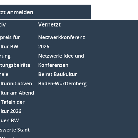
tzt anmelden
tiv
Vernetzt
preis für
Netzwerkkonferenz
ltur BW
2026
rung
Netzwerk: Idee und
ltungsbeiräte
Konferenzen
nale
Beirat Baukultur
turinitiativen
Baden-Württemberg
ltur am Abend
 Tafeln der
ltur 2026
auen BW
swerte Stadt