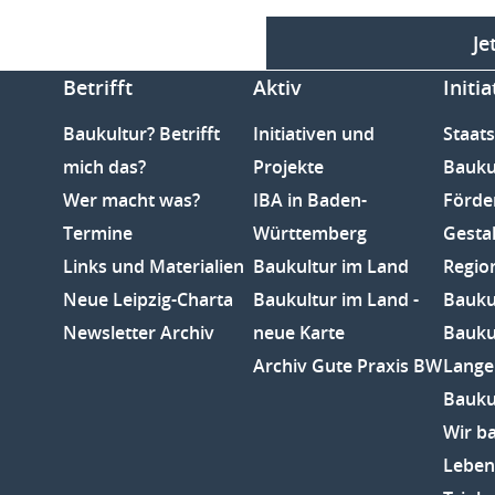
Je
Betrifft
Aktiv
Initia
Baukultur? Betrifft
Initiativen und
Staats
mich das?
Projekte
Bauku
Wer macht was?
IBA in Baden-
Förde
Termine
Württemberg
Gesta
Links und Materialien
Baukultur im Land
Regio
Neue Leipzig-Charta
Baukultur im Land -
Baukul
Newsletter Archiv
neue Karte
Bauku
Archiv Gute Praxis BW
Lange
Bauku
Wir b
Leben