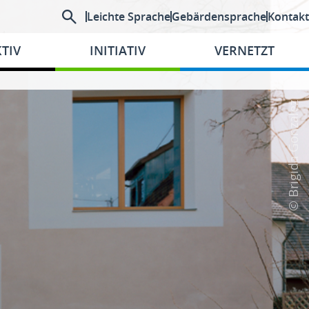
Leichte Sprache
Gebärdensprache
Kontakt
TIV
INITIATIV
VERNETZT
© Brigida Gonzalez