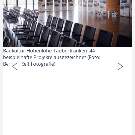
Baukultur Hohenlohe-Tauberfranken: 44
Baukultur Hohenlohe-Tauberfranken: 44
B
beispielhafte Projekte ausgezeichnet (Foto:
beispielhafte Projekte ausgezeichnet (Foto:
b
Bedenk Zeit Fotografie)
Bedenk Zeit Fotografie)
B