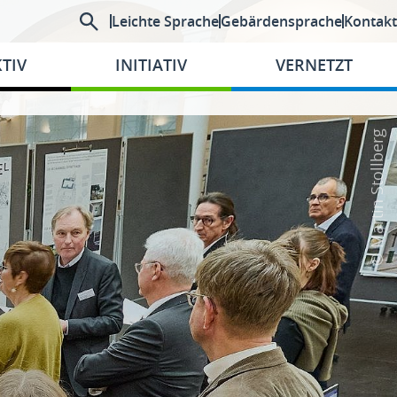
Leichte Sprache
Gebärdensprache
Kontakt
TIV
INITIATIV
VERNETZT
© Martin Stollberg