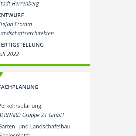
Stadt Herrenberg
ENTWURF
Stefan Fromm
Landschaftsarchitekten
FERTIGSTELLUNG
Juli 2022
FACHPLANUNG
Verkehrsplanung:
BERNARD Gruppe ZT GmbH
Garten- und Landschaftsbau
(Seelesplatz):