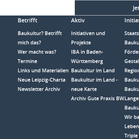
Je
Betrifft
Aktiv
Initia
Baukultur? Betrifft
Initiativen und
Staats
mich das?
Projekte
Bauku
Wer macht was?
IBA in Baden-
Förde
Termine
Württemberg
Gesta
Links und Materialien
Baukultur im Land
Regio
Neue Leipzig-Charta
Baukultur im Land -
Baukul
Newsletter Archiv
neue Karte
Bauku
Archiv Gute Praxis BW
Lange
Bauku
Wir b
Leben
Tripl