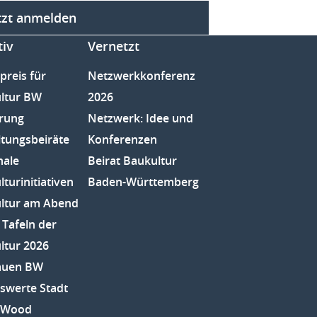
tzt anmelden
tiv
Vernetzt
preis für
Netzwerkkonferenz
ltur BW
2026
rung
Netzwerk: Idee und
ltungsbeiräte
Konferenzen
nale
Beirat Baukultur
turinitiativen
Baden-Württemberg
ltur am Abend
 Tafeln der
ltur 2026
auen BW
swerte Stadt
e Wood