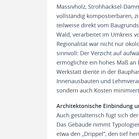
Massivholz, Strohhäcksel-Däm
vollständig kompostierbaren, 
teilweise direkt vom Baugrund
Wald, verarbeitet im Umkreis vo
Regionalität war nicht nur ökol
sinnvoll: Der Verzicht auf aufw
ermöglichte ein hohes Maß an E
Werkstatt diente in der Bauphas
Innenausbauten und Lehmverarb
sondern auch Kosten minimier
Architektonische Einbindung un
Auch gestalterisch fügt sich de
Das Gebäude nimmt Typologien 
etwa den „Drippel“, den tief h