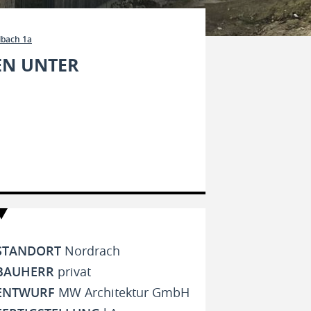
bach 1a
EN UNTER
STANDORT
Nordrach
BAUHERR
privat
ENTWURF
MW Architektur GmbH