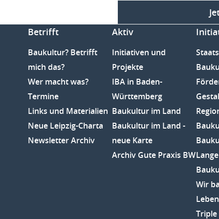
Je
Betrifft
Aktiv
Initia
Baukultur? Betrifft
Initiativen und
Staats
mich das?
Projekte
Bauku
Wer macht was?
IBA in Baden-
Förde
Termine
Württemberg
Gesta
Links und Materialien
Baukultur im Land
Regio
Neue Leipzig-Charta
Baukultur im Land -
Baukul
Newsletter Archiv
neue Karte
Bauku
Archiv Gute Praxis BW
Lange
Bauku
Wir b
Leben
Tripl