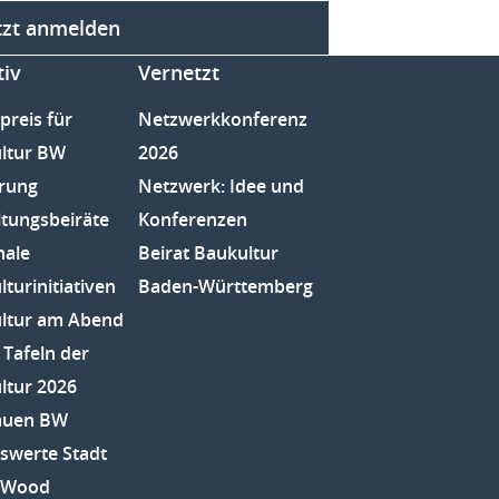
tzt anmelden
tiv
Vernetzt
preis für
Netzwerkkonferenz
ltur BW
2026
rung
Netzwerk: Idee und
ltungsbeiräte
Konferenzen
nale
Beirat Baukultur
turinitiativen
Baden-Württemberg
ltur am Abend
 Tafeln der
ltur 2026
auen BW
swerte Stadt
e Wood