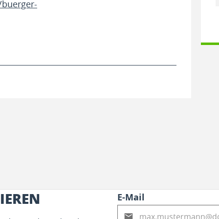
/buerger-
IEREN
E-Mail