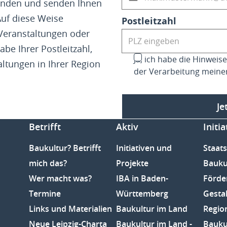
fenden und senden Ihnen
Auf diese Weise
Postleitzahl
 Veranstaltungen oder
abe Ihrer Postleitzahl,
Ja, ich habe die Hinwei
altungen in Ihrer Region
der Verarbeitung meine
Je
Betrifft
Aktiv
Initia
Baukultur? Betrifft
Initiativen und
Staats
mich das?
Projekte
Bauku
Wer macht was?
IBA in Baden-
Förde
Termine
Württemberg
Gesta
Links und Materialien
Baukultur im Land
Regio
Neue Leipzig-Charta
Baukultur im Land -
Baukul