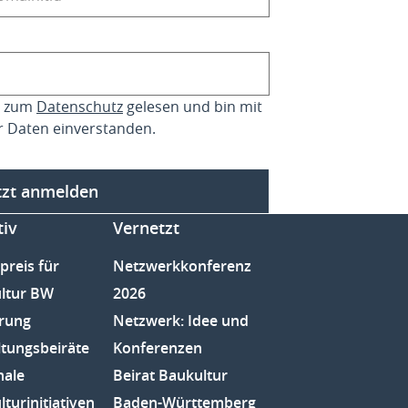
se zum
Datenschutz
gelesen und bin mit
r Daten einverstanden.
tzt anmelden
tiv
Vernetzt
preis für
Netzwerkkonferenz
ltur BW
2026
rung
Netzwerk: Idee und
ltungsbeiräte
Konferenzen
nale
Beirat Baukultur
turinitiativen
Baden-Württemberg