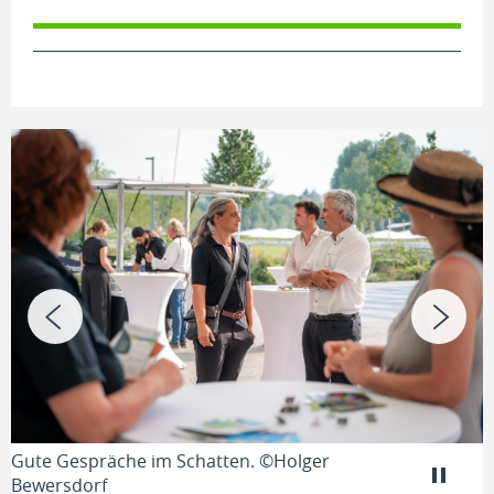
Gute Gespräche im Schatten. ©Holger
E
Bewersdorf
B