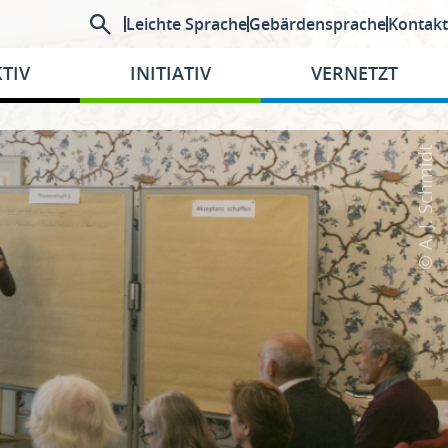
Leichte Sprache
Gebärdensprache
Kontakt
TIV
INITIATIV
VERNETZT
© A. J. Schmidt