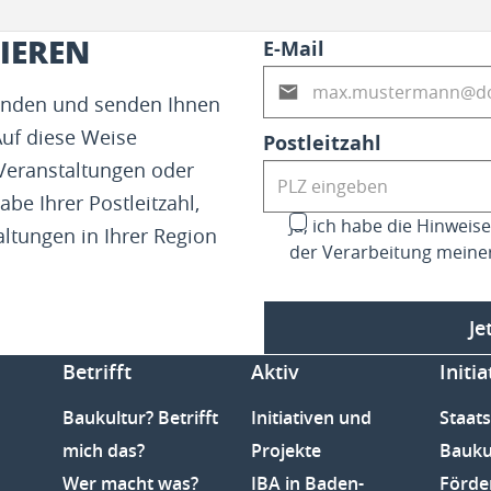
IEREN
E-Mail
fenden und senden Ihnen
Auf diese Weise
Postleitzahl
 Veranstaltungen oder
abe Ihrer Postleitzahl,
Ja, ich habe die Hinwei
altungen in Ihrer Region
der Verarbeitung meine
Je
Betrifft
Aktiv
Initia
Baukultur? Betrifft
Initiativen und
Staats
mich das?
Projekte
Bauku
Wer macht was?
IBA in Baden-
Förde