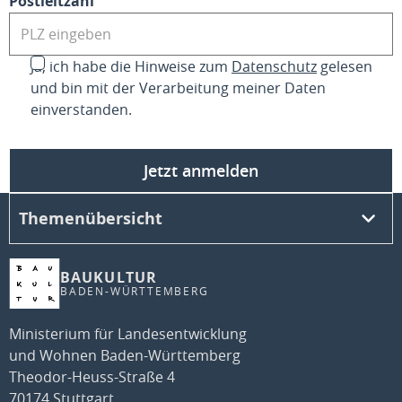
Postleitzahl
Ja, ich habe die Hinweise zum
Datenschutz
gelesen
und bin mit der Verarbeitung meiner Daten
einverstanden.
Jetzt anmelden
Themenübersicht
BAUKULTUR
BADEN-WÜRTTEMBERG
Ministerium für Landesentwicklung
und Wohnen Baden-Württemberg
Theodor-Heuss-Straße 4
70174 Stuttgart