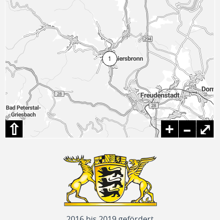
⇧
+
–
⤢
2016 bis 2019 gefördert