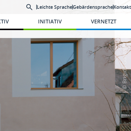
Leichte Sprache
Gebärdensprache
Kontakt
TIV
INITIATIV
VERNETZT
© Brigida Gonzalez