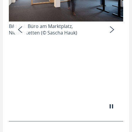
Bild 2/4: Büro am Marktplatz,
Niederstetten (© Sascha Hauk)
Bild
Nie