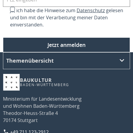
Ja, ich habe die Hinweise zum
Datenschutz
gelesen
und bin mit der Verarbeitung meiner Daten
einverstanden.
Jetzt anmelden
Themenübersicht
BAUKULTUR
BADEN-WÜRTTEMBERG
Ministerium für Landesentwicklung
und Wohnen Baden-Württemberg
Theodor-Heuss-Straße 4
70174 Stuttgart
+49 711 123-2912