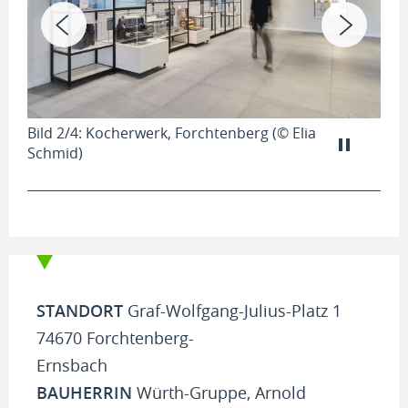
Bil
Bild 2/4: Kocherwerk, Forchtenberg (© Elia
Sch
Schmid)
STANDORT
Graf-Wolfgang-Julius-Platz 1
74670 Forchtenberg-
Ernsbach
BAUHERRIN
Würth-Gruppe, Arnold