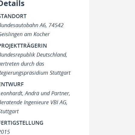
Details
STANDORT
Bundesautobahn A6, 74542
Geislingen am Kocher
PROJEKTTRÄGERIN
Bundesrepublik Deutschland,
vertreten durch das
Regierungspräsidium Stuttgart
ENTWURF
Leonhardt, Andrä und Partner,
Beratende Ingenieure VBI AG,
Stuttgart
FERTIGSTELLUNG
2015