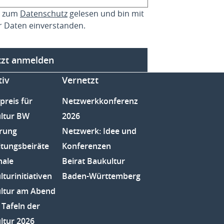
se zum
Datenschutz
gelesen und bin mit
r Daten einverstanden.
tzt anmelden
tiv
Vernetzt
preis für
Netzwerkkonferenz
ltur BW
2026
rung
Netzwerk: Idee und
ltungsbeiräte
Konferenzen
nale
Beirat Baukultur
turinitiativen
Baden-Württemberg
ltur am Abend
 Tafeln der
ltur 2026