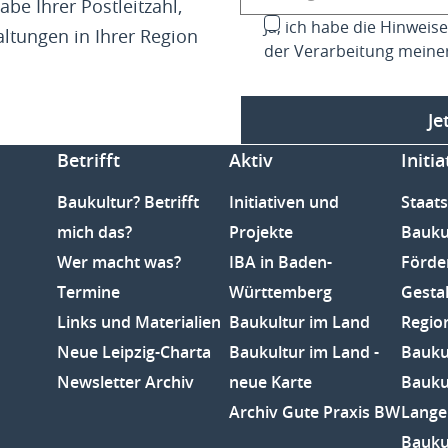
abe Ihrer Postleitzahl,
Ja, ich habe die Hinwei
altungen in Ihrer Region
der Verarbeitung meine
Je
Betrifft
Aktiv
Initia
Baukultur? Betrifft
Initiativen und
Staats
mich das?
Projekte
Bauku
Wer macht was?
IBA in Baden-
Förde
Termine
Württemberg
Gesta
Links und Materialien
Baukultur im Land
Regio
Neue Leipzig-Charta
Baukultur im Land -
Baukul
Newsletter Archiv
neue Karte
Bauku
Archiv Gute Praxis BW
Lange
Bauku